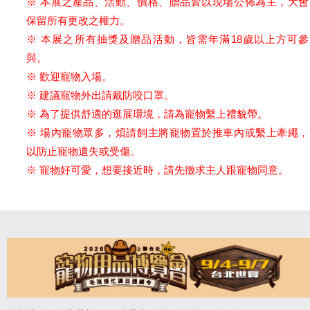
※ 本展之產品、活動、價格、贈品皆以現場公佈為主，大會
保留所有更改之權力。
※ 本展之所有抽獎及贈品活動，皆需年滿18歲以上方可參
與。
※ 歡迎寵物入場。
※ 建議寵物外出請戴防咬口罩。
※ 為了提供舒適的逛展環境，請為寵物繫上禮貌帶。
※ 場內寵物眾多，煩請飼主將寵物置於推車內或繫上牽繩，
以防止寵物遺失或受傷。
※ 寵物好可愛，想要接近時，請先徵求主人跟寵物同意。