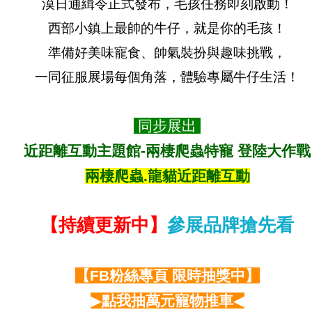
漠日通緝令正式發布，毛孩任務即刻啟動！
西部小鎮上最帥的牛仔，就是你的毛孩！
準備好美味寵食、帥氣裝扮與趣味挑戰，
一同征服展場每個角落，體驗專屬牛仔生活！
同步展出
近距離互動主題館-兩棲爬蟲特寵 登陸大作戰
兩棲爬蟲.龍貓近距離互動
【持續更新中】
參展品牌搶先看
【FB粉絲專頁 限時抽獎中】
▶
點我
抽萬元寵物推車
◀