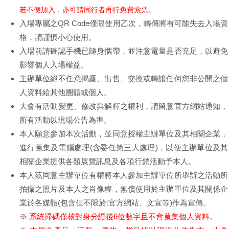
若不便加入，亦可請同行者再行免費索票
。
入場專屬之QR Code僅限使用乙次，轉傳將有可能失去入場資
格，請謹慎小心使用。
入場前請確認手機已隨身攜帶，並注意電量是否充足，以避免
影響個人入場權益。
主辦單位絕不任意揭露、出售、交換或轉讓任何您非公開之個
人資料給其他團體或個人。
大會有活動變更、修改與解釋之權利，請留意官方網站通知，
所有活動以現場公告為準。
本人願意參加本次活動，並同意授權主辦單位及其相關企業，
進行蒐集及電腦處理(含委任第三人處理)，以便主辦單位及其
相關企業提供各類展覽訊息及各項行銷活動予本人。
本人茲同意主辦單位有權將本人參加主辦單位所舉辦之活動所
拍攝之照片及本人之肖像權，無償使用於主辦單位及其關係企
業於各媒體(包含但不限於:官方網站、文宣等)作為宣傳。
※ 系統掃碼僅核對身分證後6位數字且不會蒐集個人資料。