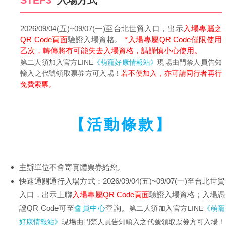
STEP3
入場方式
2026/09/04(五)~09/07(一)至台北世貿入口，出示
入場專屬之
QR Code頁面
驗證入場資格。
*入場專屬QR Code僅限使用
乙次，轉傳將有可能失去入場資格，請謹慎小心使用。
第二人須加入官方LINE
《萌寵好康情報站》
現場由門禁人員告知
輸入之代號領取票券方可入場！
若不便加入，亦可請同行者再行
免費索票。
【活動條款】
主辦單位不會寄實體票券給您。
快速通關通行入場方式：2026/09/04(五)~09/07(一)至台北世貿
入口，出示上聯
入場專屬QR Code頁面
驗證入場資格；入場憑
證QR Code可至
會員中心
查詢。
第二人須加入官方LINE
《萌寵
好康情報站》
現場由門禁人員告知輸入之代號領取票券方可入場！