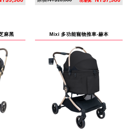
現場價:
司
英悅寶股份有限公司
-芝麻黑
Mixi 多功能寵物推車-赫本