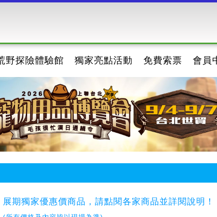
荒野探險體驗館
獨家亮點活動
免費索票
會員
展期獨家優惠價商品，請點閱各家商品並詳閱說明！