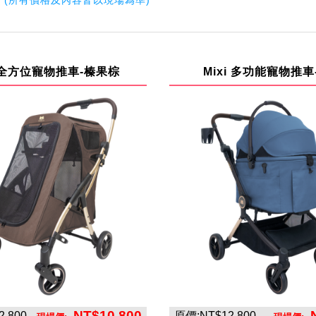
(所有價格及內容皆以現場為準)
f 全方位寵物推車-榛果棕
Mixi 多功能寵物推車
NT$10,800
,800
原價:NT$12,800