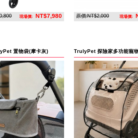
NT$7,980
,800
原價:NT$2,000
現場價:
現場價:
英悅寶股份有限公司
貝恩寵物
ulyPet 置物袋(摩卡灰)